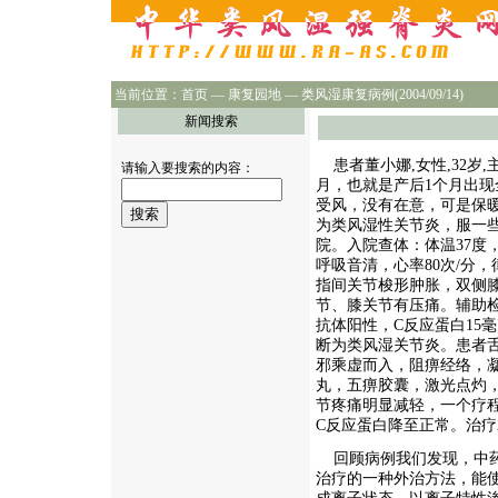
当前位置：
首页
—
康复园地
— 类风湿康复病例(2004/09/14)
新闻搜索
患者董小娜
,
女性
,32
岁
,
请输入要搜索的内容：
月，也就是产后
1
个月出现
受风，没有在意，可是保
为类风湿性关节炎，服一
院。入院查体：体温
37
度
呼吸音清，心率
80
次
/
分，
指间关节梭形肿胀，双侧
节、膝关节有压痛。辅助
抗体阳性，
C
反应蛋白
15
毫
断为类风湿关节炎。患者
邪乘虚而入，阻痹经络，
丸，五痹胶囊，激光点灼
节疼痛明显减轻，一个疗
C
反应蛋白降至正常。治疗
回顾病例我们发现，中药
治疗的一种外治方法，能